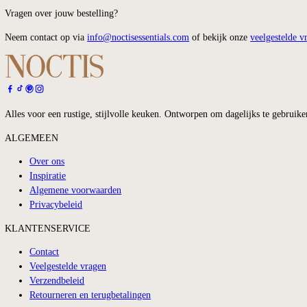
Afhalen
Nee, helaas is dat niet mogelijk. Ons magazijn is uitsluitend operatio
Vragen over jouw bestelling?
Neem contact op via
info@noctisessentials.com
of bekijk onze
veelge
Alles voor een rustige, stijlvolle keuken. Ontworpen om dagelijks te 
ALGEMEEN
Over ons
Inspiratie
Algemene voorwaarden
Privacybeleid