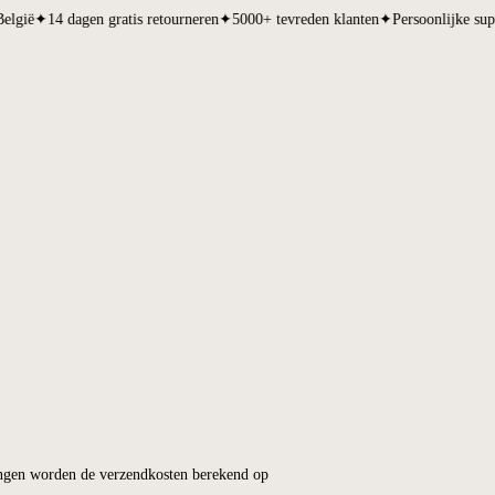
d en België
✦
14 dagen gratis retourneren
✦
5000+ tevreden klanten
✦
Pe