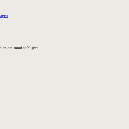
neel voor verzendingen.
stelde vragen
.
gebruiken en om mooi te blijven.