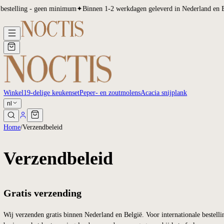
estelling - geen minimum
✦
Binnen 1-2 werkdagen geleverd in Nederlan
Winkel
19-delige keukenset
Peper- en zoutmolens
Acacia snijplank
nl
Home
/
Verzendbeleid
Verzendbeleid
Gratis verzending