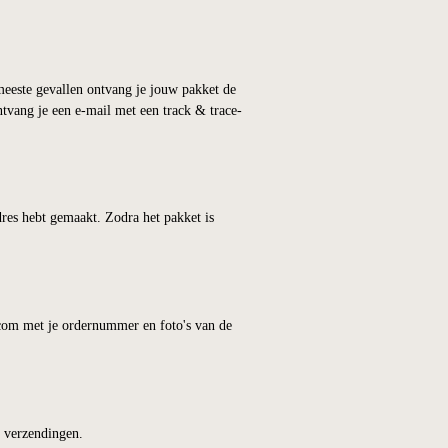
e bestellingen worden de verzendkosten berekend op
nen.
. In de meeste gevallen ontvang je jouw pakket de
ing ontvang je een e-mail met een track & trace-
t in je adres hebt gemaakt. Zodra het pakket is
sentials.com met je ordernummer en foto's van de