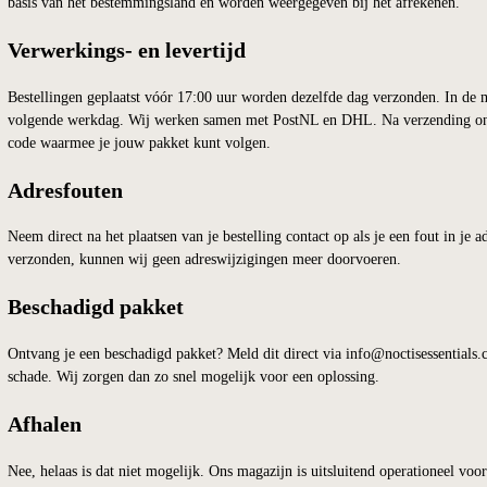
Wij verzenden gratis binnen Nederland en België. Voor international
basis van het bestemmingsland en worden weergegeven bij het afreke
Verwerkings- en levertijd
Bestellingen geplaatst vóór 17:00 uur worden dezelfde dag verzonden
volgende werkdag. Wij werken samen met PostNL en DHL. Na verzend
code waarmee je jouw pakket kunt volgen.
Adresfouten
Neem direct na het plaatsen van je bestelling contact op als je een fou
verzonden, kunnen wij geen adreswijzigingen meer doorvoeren.
Beschadigd pakket
Ontvang je een beschadigd pakket? Meld dit direct via info@noctises
schade. Wij zorgen dan zo snel mogelijk voor een oplossing.