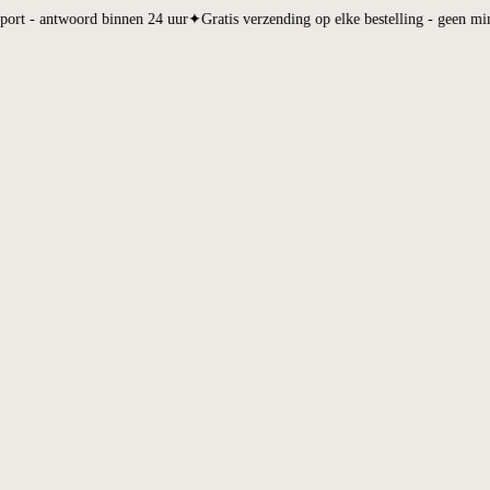
rsoonlijke support - antwoord binnen 24 uur
✦
Gratis verzending op elk